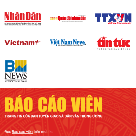
Đọc
Báo cáo viên
trên mobile: