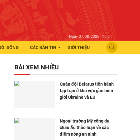
Ngày 07/08/2026 - 10:24
ĐỜI SỐNG
CÁC BẢN TIN
GIỚI THIỆU
BÀI XEM NHIỀU
Quân đội Belarus tiến hành
tập trận ở khu vực gần biên
giới Ukraine và EU
Ngoại trưởng Mỹ công du
châu Âu thảo luận về các
điểm nóng an ninh