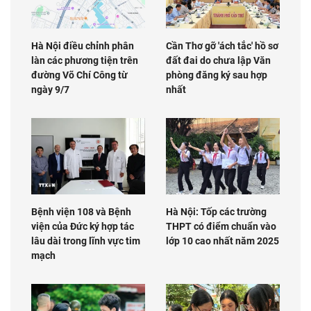
Hà Nội điều chỉnh phân
Cần Thơ gỡ 'ách tắc' hồ sơ
làn các phương tiện trên
đất đai do chưa lập Văn
đường Võ Chí Công từ
phòng đăng ký sau hợp
ngày 9/7
nhất
Bệnh viện 108 và Bệnh
Hà Nội: Tốp các trường
viện của Đức ký hợp tác
THPT có điểm chuẩn vào
lâu dài trong lĩnh vực tim
lớp 10 cao nhất năm 2025
mạch