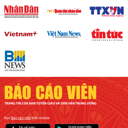
Đọc
Báo cáo viên
trên mobile: