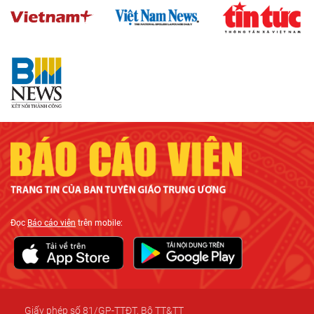
Đọc
Báo cáo viên
trên mobile:
Giấy phép số 81/GP-TTĐT, Bộ TT&TT