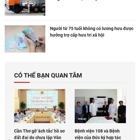
Người từ 75 tuổi không có lương hưu được
hưởng trợ cấp hưu trí xã hội
CÓ THỂ BẠN QUAN TÂM
Cần Thơ gỡ 'ách tắc' hồ sơ
Bệnh viện 108 và Bệnh
đất đai do chưa lập Văn
viện của Đức ký hợp tác