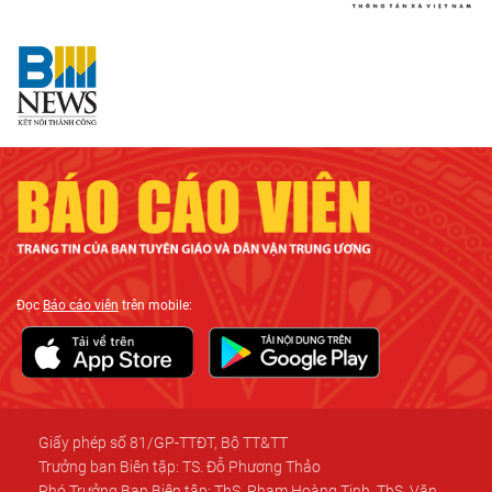
Đọc
Báo cáo viên
trên mobile:
Giấy phép số 81/GP-TTĐT, Bộ TT&TT
Trưởng ban Biên tập: TS. Đỗ Phương Thảo
Phó Trưởng Ban Biên tập: ThS. Phạm Hoàng Tinh, ThS. Văn