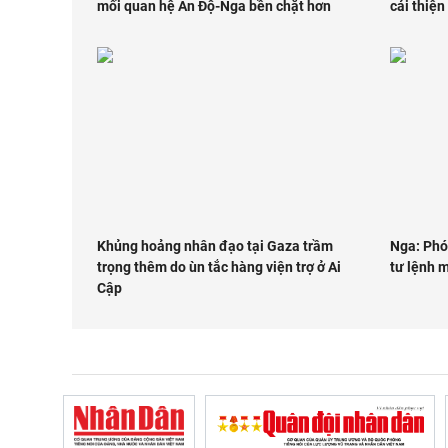
mối quan hệ Ấn Độ-Nga bền chặt hơn
cải thiện
Khủng hoảng nhân đạo tại Gaza trầm
Nga: Phó 
trọng thêm do ùn tắc hàng viện trợ ở Ai
tư lệnh m
Cập