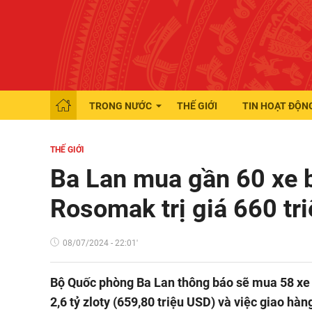
TRONG NƯỚC
THẾ GIỚI
TIN HOẠT ĐỘN
THẾ GIỚI
Ba Lan mua gần 60 xe 
Rosomak trị giá 660 tr
08/07/2024 - 22:01'
Bộ Quốc phòng Ba Lan thông báo sẽ mua 58 xe 
2,6 tỷ zloty (659,80 triệu USD) và việc giao h