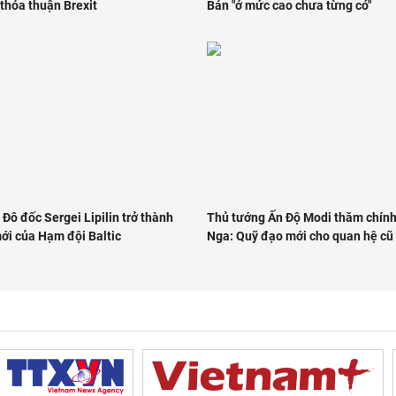
 thỏa thuận Brexit
Bản "ở mức cao chưa từng có"
Đô đốc Sergei Lipilin trở thành
Thủ tướng Ấn Độ Modi thăm chính
ới của Hạm đội Baltic
Nga: Quỹ đạo mới cho quan hệ cũ