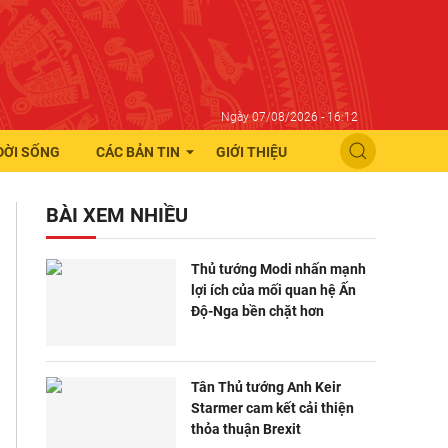
Ngày 07/08/2026 - 16:12
ĐỜI SỐNG
CÁC BẢN TIN
GIỚI THIỆU
BÀI XEM NHIỀU
Thủ tướng Modi nhấn mạnh
lợi ích của mối quan hệ Ấn
Độ-Nga bền chặt hơn
Tân Thủ tướng Anh Keir
Starmer cam kết cải thiện
thỏa thuận Brexit