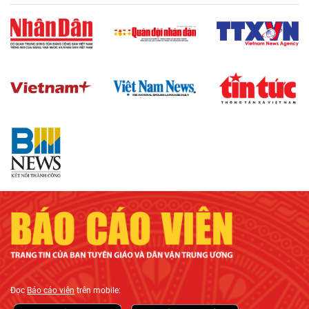
Đọc
Báo cáo viên
trên mobile: