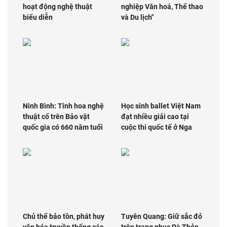
hoạt động nghệ thuật
nghiệp Văn hoá, Thể thao
biểu diễn
và Du lịch"
Ninh Bình: Tinh hoa nghệ
Học sinh ballet Việt Nam
thuật cổ trên Bảo vật
đạt nhiều giải cao tại
quốc gia có 660 năm tuổi
cuộc thi quốc tế ở Nga
Chủ thể bảo tồn, phát huy
Tuyên Quang: Giữ sắc đỏ
văn hóa truyền thống các
trên trang phục Pà Thẻn