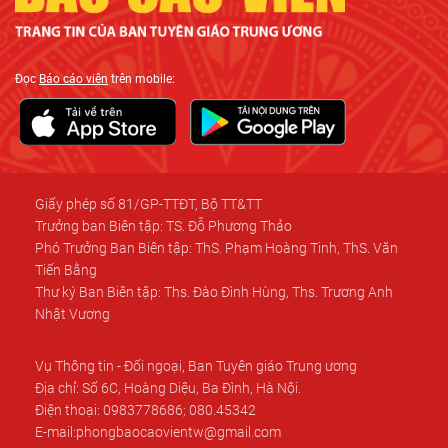
Đọc
Báo cáo viên
trên mobile:
Giấy phép số 81/GP-TTĐT, Bộ TT&TT
Trưởng ban Biên tập: TS. Đỗ Phương Thảo
Phó Trưởng Ban Biên tập: ThS. Phạm Hoàng Tinh, ThS. Văn
Tiến Bằng
Thư ký Ban Biên tập: Ths. Đào Đình Hùng, Ths. Trương Anh
Nhật Vương
Vụ Thông tin - Đối ngoại, Ban Tuyên giáo Trung ương
Địa chỉ: Số 6C, Hoàng Diệu, Ba Đình, Hà Nội.
Điện thoại: 0983778686; 080.45342
E-mail:phongbaocaovientw@gmail.com