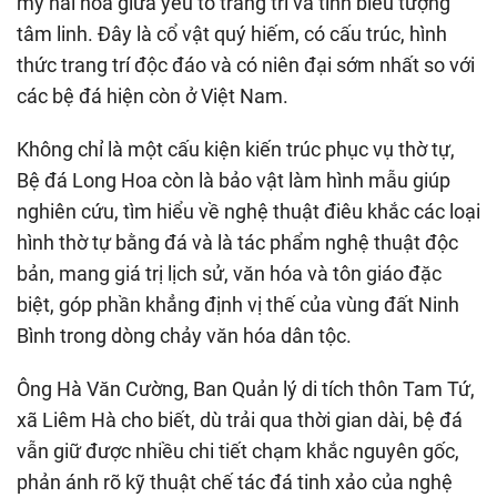
mỹ hài hòa giữa yếu tố trang trí và tính biểu tượng
tâm linh. Đây là cổ vật quý hiếm, có cấu trúc, hình
thức trang trí độc đáo và có niên đại sớm nhất so với
các bệ đá hiện còn ở Việt Nam.
Không chỉ là một cấu kiện kiến trúc phục vụ thờ tự,
Bệ đá Long Hoa còn là bảo vật làm hình mẫu giúp
nghiên cứu, tìm hiểu về nghệ thuật điêu khắc các loại
hình thờ tự bằng đá và là tác phẩm nghệ thuật độc
bản, mang giá trị lịch sử, văn hóa và tôn giáo đặc
biệt, góp phần khẳng định vị thế của vùng đất Ninh
Bình trong dòng chảy văn hóa dân tộc.
Ông Hà Văn Cường, Ban Quản lý di tích thôn Tam Tứ,
xã Liêm Hà cho biết, dù trải qua thời gian dài, bệ đá
vẫn giữ được nhiều chi tiết chạm khắc nguyên gốc,
phản ánh rõ kỹ thuật chế tác đá tinh xảo của nghệ