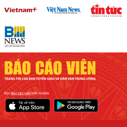
Đọc
Báo cáo viên
trên mobile: