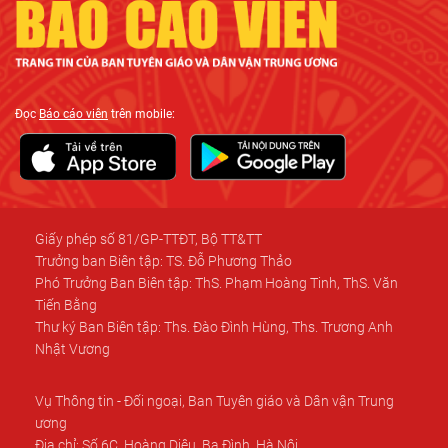
Đọc
Báo cáo viên
trên mobile:
Giấy phép số 81/GP-TTĐT, Bộ TT&TT
Trưởng ban Biên tập: TS. Đỗ Phương Thảo
Phó Trưởng Ban Biên tập: ThS. Phạm Hoàng Tinh, ThS. Văn
Tiến Bằng
Thư ký Ban Biên tập: Ths. Đào Đình Hùng, Ths. Trương Anh
Nhật Vương
Vụ Thông tin - Đối ngoại, Ban Tuyên giáo và Dân vận Trung
ương
Địa chỉ: Số 6C, Hoàng Diệu, Ba Đình, Hà Nội.