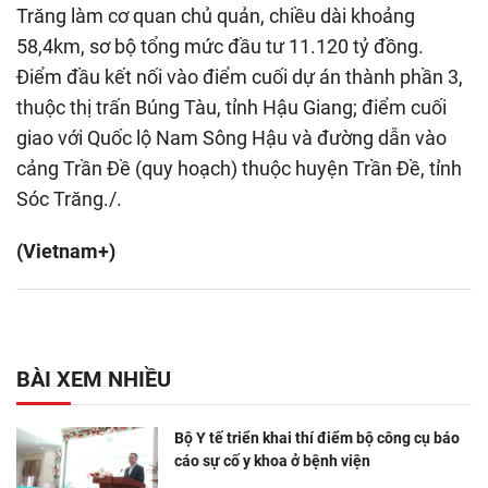
Trăng làm cơ quan chủ quản, chiều dài khoảng
58,4km, sơ bộ tổng mức đầu tư 11.120 tỷ đồng.
Điểm đầu kết nối vào điểm cuối dự án thành phần 3,
thuộc thị trấn Búng Tàu, tỉnh Hậu Giang; điểm cuối
giao với Quốc lộ Nam Sông Hậu và đường dẫn vào
cảng Trần Đề (quy hoạch) thuộc huyện Trần Đề, tỉnh
Sóc Trăng./.
(Vietnam+)
BÀI XEM NHIỀU
Bộ Y tế triển khai thí điểm bộ công cụ báo
cáo sự cố y khoa ở bệnh viện