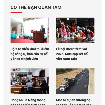
CÓ THỂ BẠN QUAN TÂM
Bộ Y tế triển khai thí điểm
Lễ hội Brechtfestival
bộ công cụ báo cáo sự cố
2025: Múa sạp kết nối
y khoa ở bệnh viện
Việt Nam-Đức
Công an Đà Nẵng thông
Một số dự án đường bộ
báo các điểm tiếp nhận,
cao tốc Bắc-Nam có sản