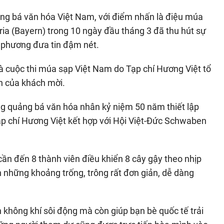
ng bá văn hóa Việt Nam, với điểm nhấn là điệu múa
aria (Bayern) trong 10 ngày đầu tháng 3 đã thu hút sự
 phương đưa tin đậm nét.
là cuộc thi múa sạp Việt Nam do Tạp chí Hương Việt tổ
nh của khách mời.
g quảng bá văn hóa nhân kỷ niệm 50 năm thiết lập
ạp chí Hương Việt kết hợp với Hội Việt-Đức Schwaben
ần đến 8 thành viên điều khiển 8 cây gậy theo nhịp
ên những khoảng trống, trông rất đơn giản, dễ dàng
không khí sôi động mà còn giúp bạn bè quốc tế trải