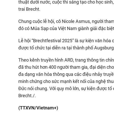
thuật dưới nước, cuộc thi sáng tạo cho học sinh
trai Brecht.
Chung cuộc lễ hội, cô Nicole Asmus, người tham 
đó có Múa Sạp của Việt Nam giành giải đặc biệt
Lễ hội “Brechtfestival 2025” là sự kiện văn hó
được tổ chức tại diễn ra tại thành phố Augsburg
Theo kênh truyền hình ARD, trang thông tin chí
đã thu hút hơn 400 người tham gia, đại diện ch
đa dạng văn hóa thông qua các điệu nhảy truy
minh chứng cho sức mạnh kết nối của nghệ thuậ
Đức nói chung. Với quy mô lớn, sự kiện được tổ 
Brecht./.
(TTXVN/Vietnam+)