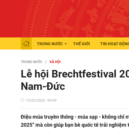
TRONG NƯỚC
THẾ GIỚI
TIN HOẠT ĐỘN
TRONG NƯỚC
XÃ HỘI
Lễ hội Brechtfestival 2
Nam-Đức
12/03/2025 - 09:09'
Điệu múa truyền thống - múa sạp - không chỉ ma
2025” mà còn giúp bạn bè quốc tế trải nghiệm 