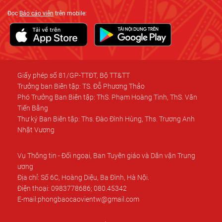
Đọc
Báo cáo viên
trên mobile:
Giấy phép số 81/GP-TTĐT, Bộ TT&TT
Trưởng ban Biên tập: TS. Đỗ Phương Thảo
Phó Trưởng Ban Biên tập: ThS. Phạm Hoàng Tinh, ThS. Văn
Tiến Bằng
Thư ký Ban Biên tập: Ths. Đào Đình Hùng, Ths. Trương Anh
Nhật Vương
Vụ Thông tin - Đối ngoại, Ban Tuyên giáo và Dân vận Trung
ương
Địa chỉ: Số 6C, Hoàng Diệu, Ba Đình, Hà Nội.
Điện thoại: 0983778686; 080.45342
E-mail:phongbaocaovientw@gmail.com