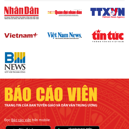
Đọc
Báo cáo viên
trên mobile: