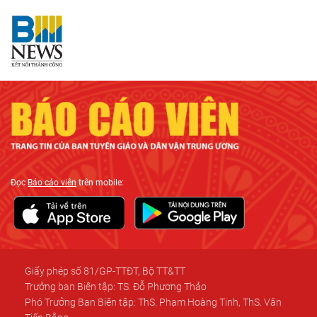
Đọc
Báo cáo viên
trên mobile:
Giấy phép số 81/GP-TTĐT, Bộ TT&TT
Trưởng ban Biên tập: TS. Đỗ Phương Thảo
Phó Trưởng Ban Biên tập: ThS. Phạm Hoàng Tinh, ThS. Văn