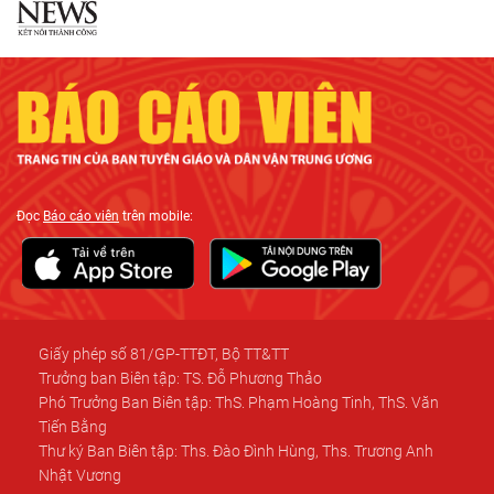
Đọc
Báo cáo viên
trên mobile:
Giấy phép số 81/GP-TTĐT, Bộ TT&TT
Trưởng ban Biên tập: TS. Đỗ Phương Thảo
Phó Trưởng Ban Biên tập: ThS. Phạm Hoàng Tinh, ThS. Văn
Tiến Bằng
Thư ký Ban Biên tập: Ths. Đào Đình Hùng, Ths. Trương Anh
Nhật Vương