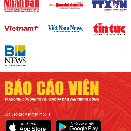
Đọc
Báo cáo viên
trên mobile: