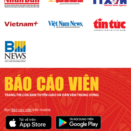
Đọc
Báo cáo viên
trên mobile: