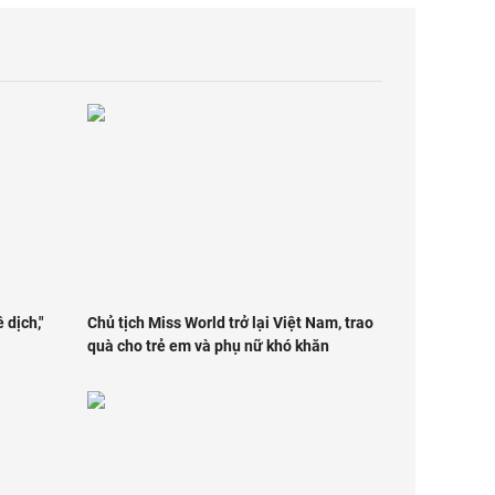
 dịch,"
Chủ tịch Miss World trở lại Việt Nam, trao
quà cho trẻ em và phụ nữ khó khăn