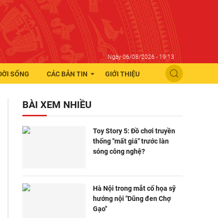
Ngày 06/08/2026 - 19:13
ĐỜI SỐNG
CÁC BẢN TIN
GIỚI THIỆU
BÀI XEM NHIỀU
Toy Story 5: Đồ chơi truyền
thống "mất giá" trước làn
sóng công nghệ?
Hà Nội trong mắt cố họa sỹ
hướng nội "Dũng đen Chợ
Gạo"