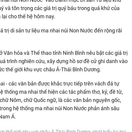
ý và tôn trọng các giá trị quý báu trong quá khứ của
n lại cho thế hệ hôm nay.
trị di sản tư liệu ma nhai núi Non Nước đến rộng rãi
 Văn hóa và Thể thao tỉnh Ninh Bình nêu bật các giá trị
á trình nghiên cứu, xây dựng hồ sơ đề cử ghi danh vào
ức thế giới khu vực châu Á-Thái Bình Dương.
ai - các văn bản được khắc trực tiếp trên vách đá tự
Hệ thống ma nhai thể hiện các tác phẩm thơ, ký, đề từ,
, chữ Nôm, chữ Quốc ngữ, là các văn bản nguyên gốc,
c trong hệ thống ma nhai núi Non Nước phản ánh sâu
 Nam Á.
c thế giới khu vực châu Á-Thái Bình Dương, phát biểu tại tọa