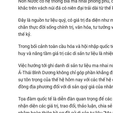
Non Nước có hệ thống bia ma nhai phong phú, đ
khắc trên vách núi đá có niên đại trải dài từ thế
Đây là nguồn tư liệu quý, có giá trị đa diện n
chân thực đời sống chính trị, văn hóa, tư tưởng 
thế kỷ.
Trong bối cảnh toàn cầu hóa và hội nhập quốc tế
huy và nâng tầm giá trị các di sản tư liệu là nhi
Việc hướng tới ghi danh di sản tư liệu ma nhai
Á-Thái Bình Dương không chỉ góp phần khẳng định
sự tôn trọng của thế hệ hôm nay với các thế hệ
đồng địa phương đối với di sản quý giá của nhân
Tọa đàm quốc tế là diễn đàn quan trọng để các
nhận diện các giá trị, trao đổi, thảo luận, chia 
nhằm hoàn thiện hồ sơ đề cử di sản tư liệu “Ma