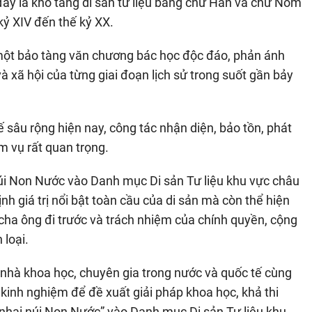
ây là kho tàng di sản tư liệu bằng chữ Hán và chữ Nôm
 kỷ XIV đến thế kỷ XX.
hư một bảo tàng văn chương bác học độc đáo, phản ánh
và xã hội của từng giai đoạn lịch sử trong suốt gần bảy
 sâu rộng hiện nay, công tác nhận diện, bảo tồn, phát
ệm vụ rất quan trọng.
 núi Non Nước vào Danh mục Di sản Tư liệu khu vực châu
 giá trị nổi bật toàn cầu của di sản mà còn thể hiện
 cha ông đi trước và trách nhiệm của chính quyền, cộng
 loại.
 nhà khoa học, chuyên gia trong nước và quốc tế cùng
sẻ kinh nghiệm để đề xuất giải pháp khoa học, khả thi
 nhai núi Non Nước” vào Danh mục Di sản Tư liệu khu