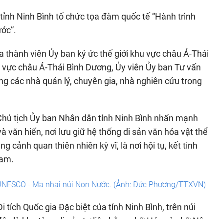
ỉnh Ninh Bình tổ chức tọa đàm quốc tế “Hành trình
ước”.
a thành viên Ủy ban ký ức thế giới khu vực châu Á-Thái
u vực châu Á-Thái Bình Dương, Ủy viên Ủy ban Tư vấn
g các nhà quản lý, chuyên gia, nhà nghiên cứu trong
Chủ tịch Ủy ban Nhân dân tỉnh Ninh Bình nhấn mạnh
và văn hiến, nơi lưu giữ hệ thống di sản văn hóa vật thể
 cảnh quan thiên nhiên kỳ vĩ, là nơi hội tụ, kết tinh
Nam.
u UNESCO - Ma nhai núi Non Nước. (Ảnh: Đức Phương/TTXVN)
tích Quốc gia Đặc biệt của tỉnh Ninh Bình, trên núi