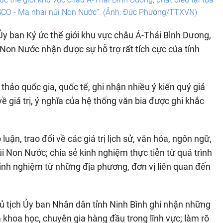
ESCO - Ma nhai núi Non Nước”. (Ảnh: Đức Phương/TTXVN)
y ban Ký ức thế giới khu vực châu Á-Thái Bình Dương,
 Non Nước nhận được sự hỗ trợ rất tích cực của tỉnh
thảo quốc gia, quốc tế, ghi nhận nhiều ý kiến quý giá
ề giá trị, ý nghĩa của hệ thống văn bia được ghi khắc
uận, trao đổi về các giá trị lịch sử, văn hóa, ngôn ngữ,
i Non Nước; chia sẻ kinh nghiệm thực tiễn từ quá trình
kinh nghiệm từ những địa phương, đơn vị liên quan đến
 tịch Ủy ban Nhân dân tỉnh Ninh Bình ghi nhận những
 khoa học, chuyên gia hàng đầu trong lĩnh vực; làm rõ