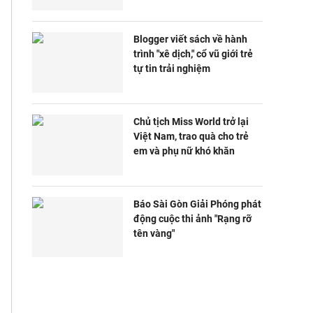
Blogger viết sách về hành
trình "xê dịch," cổ vũ giới trẻ
tự tin trải nghiệm
Chủ tịch Miss World trở lại
Việt Nam, trao quà cho trẻ
em và phụ nữ khó khăn
Báo Sài Gòn Giải Phóng phát
động cuộc thi ảnh "Rạng rỡ
tên vàng"