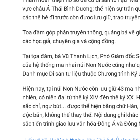
vực châu Á-Thái Bình Dương; thể hiện sự trân qu
các thế hệ đi trước còn được lưu giữ, trao truyề
Tọa đàm góp phần truyền thông, quảng bá về giá 
các học giả, chuyên gia và cộng đồng.
Tại tọa đàm, bà Vũ Thanh Lịch, Phó Giám đốc Sở
của hệ thống ma nhai núi Non Nước cũng như qu
Danh mục Di sản tư liệu thuộc Chương trình Ký 
Hiện nay, tại núi Non Nước còn lưu giữ 43 ma nh
nhiên, có niên đại từ thế kỷ XIV đến thế kỷ XX. 
sắc chỉ, ngự bút... được thể hiện bằng chữ Hán
độc bản, không thể thay thế. Nội dung ghi khắ
sắc tiến trình giao lưu văn hóa Đông Á và Đông
Tiến sỹ Vũ Thị Minh Hương, Phó Chủ tịch Ủy ban Ký ứ