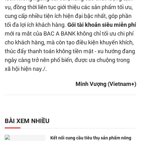
vụ, đồng thời liên tục giới thiệu các sản phẩm tối ưu,
cung cấp nhiều tiện ích hiện đại bậc nhất, góp phần
tối đa lợi ích khách hàng.
Gói tài khoản siêu miễn phí
mới ra mắt của BAC A BANK không chỉ tối ưu chi phí
cho khách hàng, mà còn tạo điều kiện khuyến khích,
thúc đẩy thanh toán không tiền mặt - xu hướng đang
ngày càng trở nên phổ biến, được ưa chuộng trong
xã hội hiện nay./.
Minh Vượng (Vietnam+)
BÀI XEM NHIỀU
Kết nối cung cầu tiêu thụ sản phẩm nông