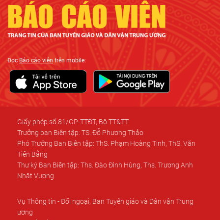
Đọc
Báo cáo viên
trên mobile:
Giấy phép số 81/GP-TTĐT, Bộ TT&TT
Trưởng ban Biên tập: TS. Đỗ Phương Thảo
Phó Trưởng Ban Biên tập: ThS. Phạm Hoàng Tinh, ThS. Văn
Tiến Bằng
Thư ký Ban Biên tập: Ths. Đào Đình Hùng, Ths. Trương Anh
Nhật Vương
Vụ Thông tin - Đối ngoại, Ban Tuyên giáo và Dân vận Trung
ương