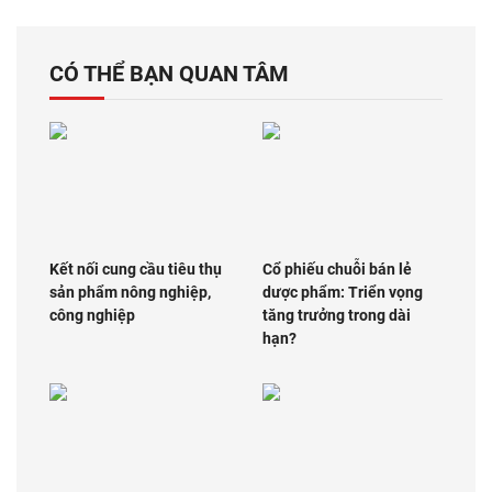
CÓ THỂ BẠN QUAN TÂM
Kết nối cung cầu tiêu thụ
Cổ phiếu chuỗi bán lẻ
sản phẩm nông nghiệp,
dược phẩm: Triển vọng
công nghiệp
tăng trưởng trong dài
hạn?