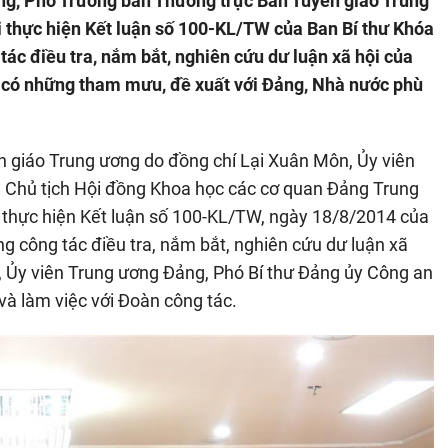
ng, Phó Trưởng ban Thường trực Ban Tuyên giáo Trung
ai thực hiện Kết luận số 100-KL/TW của Ban Bí thư Khóa
tác điều tra, nắm bắt, nghiên cứu dư luận xã hội của
ời có những tham mưu, đề xuất với Đảng, Nhà nước phù
n giáo Trung ương do đồng chí Lại Xuân Môn, Ủy viên
 Chủ tịch Hội đồng Khoa học các cơ quan Đảng Trung
, thực hiện Kết luận số 100-KL/TW, ngày 18/8/2014 của
ng công tác điều tra, nắm bắt, nghiên cứu dư luận xã
, Ủy viên Trung ương Đảng, Phó Bí thư Đảng ủy Công an
và làm việc với Đoàn công tác.