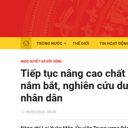
TRONG NƯỚC
THẾ GIỚI
TIN HOẠT ĐỘN
NGHỊ QUYẾT VÀ ĐỜI SỐNG
Tiếp tục nâng cao chất 
nắm bắt, nghiên cứu dư
nhân dân
08/03/2024 - 08:05'