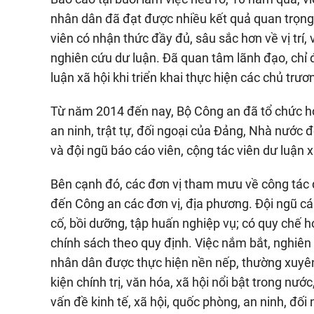
nhân dân đã đạt được nhiều kết quả quan trọng. 
viên có nhận thức đầy đủ, sâu sắc hơn về vị trí,
nghiên cứu dư luận. Đã quan tâm lãnh đạo, chỉ 
luận xã hội khi triển khai thực hiện các chủ trư
Từ năm 2014 đến nay, Bộ Công an đã tổ chức hơn
an ninh, trật tự, đối ngoại của Đảng, Nhà nước 
và đội ngũ báo cáo viên, cộng tác viên dư luận 
Bên cạnh đó, các đơn vị tham mưu về công tác d
đến Công an các đơn vị, địa phương. Đội ngũ c
cố, bồi dưỡng, tập huấn nghiệp vụ; có quy chế 
chính sách theo quy định. Việc nắm bắt, nghiên
nhân dân được thực hiện nền nếp, thường xuyên,
kiện chính trị, văn hóa, xã hội nổi bật trong nư
vấn đề kinh tế, xã hội, quốc phòng, an ninh, đố