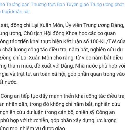
Phó Trưởng ban Thường trực Ban Tuyên giáo Trung ương phát
i buổi khảo sát.
o sát, đồng chí Lại Xuân Môn, Ủy viên Trung ương Đảng,
ung ương, Chủ tịch Hội đồng Khoa học các cơ quan
ng tác triển khai thực hiện Kết luận số 100-KL/TW của
o chất lượng công tác điều tra, nắm bắt, nghiên cứu dư
 Đồng chí Lại Xuân Môn cho rằng, từ việc nắm bắt điều
những tham mưu, đề xuất với Đảng, Nhà nước phù hợp với
gia và trật tự, an toàn xã hội, góp phần quan trọng vào
đất nước.
 Công an tiếp tục đẩy mạnh triển khai công tác điều tra,
an nhân dân, trong đó không chỉ nắm bắt, nghiên cứu
 nghiên cứu dư luận trong cán bộ, chiến sỹ Công an
 phù hợp với thực tiễn, góp phần xây dựng lực lượng
 ứng mọi nhiệm vụ được giao.