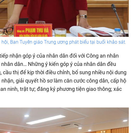
hội, Ban Tuyên giáo Trung ương phát biểu tại buổi khảo sát.
tiếp nhận góp ý của nhân dân đối với Công an nhân
ủa nhân dân… Những ý kiến góp ý của nhân dân đều
, cầu thị để kịp thời điều chỉnh, bổ sung nhiều nội dung
 nhận, giải quyết hồ sơ làm căn cước công dân, cấp hộ
an ninh, trật tự; đăng ký phương tiện giao thông; xác