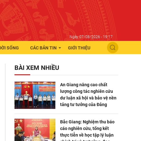
Ngày 07/08/2026 - 19:17
ĐỜI SỐNG
CÁC BẢN TIN
GIỚI THIỆU
BÀI XEM NHIỀU
An Giang nâng cao chất
lượng công tác nghiên cứu
dư luận xã hội và bảo vệ nền
tảng tư tưởng của Đảng
Bắc Giang: Nghiệm thu báo
cáo nghiên cứu, tổng kết
thực tiễn về học tập lý luận