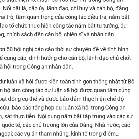
Nổi bật là, cấp ủy, lãnh đạo, chỉ huy và cán bộ, đảng
 vai trò, tầm quan trọng của công tác điều tra, nắm bắt
đạo tổ chức thực hiện công tác nắm bắt tư tưởng, dư
ơng, chính sách đến cán bộ, chiến sĩ và nhân dân.
 50 hội nghị báo cáo thời sự chuyên đề về tình hình
để cung cấp, định hướng cho cán bộ, lãnh đạo chủ chốt
xã hội trong Công an nhân dân.
ư luận xã hội được kiện toàn tinh gọn thống nhất từ Bộ
án bộ làm công tác dư luận xã hội được quan tâm củng
hoạt động cụ thể và được bảo đảm thực hiện chế độ
 cứu, báo cáo tổng hợp dư luận xã hội trong Công an
 sát thực tiễn. Nội dung nắm bắt tập trung vào các sự
ớc, quốc tế, các chủ trương lớn của Đảng, Nhà nước; các
i ngoại; các vụ án tham nhũng, kinh tế trọng điểm…