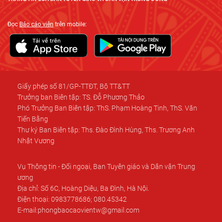
Đọc
Báo cáo viên
trên mobile:
Giấy phép số 81/GP-TTĐT, Bộ TT&TT
Trưởng ban Biên tập: TS. Đỗ Phương Thảo
Phó Trưởng Ban Biên tập: ThS. Phạm Hoàng Tinh, ThS. Văn
Tiến Bằng
Thư ký Ban Biên tập: Ths. Đào Đình Hùng, Ths. Trương Anh
Nhật Vương
Vụ Thông tin - Đối ngoại, Ban Tuyên giáo và Dân vận Trung
ương
Địa chỉ: Số 6C, Hoàng Diệu, Ba Đình, Hà Nội.
Điện thoại: 0983778686; 080.45342
E-mail:phongbaocaovientw@gmail.com