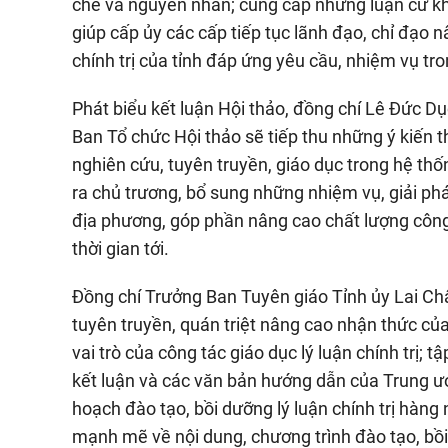
chế và nguyên nhân; cung cấp những luận cứ kh
giúp cấp ủy các cấp tiếp tục lãnh đạo, chỉ đạo n
chính trị của tỉnh đáp ứng yêu cầu, nhiệm vụ tro
Phát biểu kết luận Hội thảo, đồng chí Lê Đức D
Ban Tổ chức Hội thảo sẽ tiếp thu những ý kiến th
nghiên cứu, tuyên truyền, giáo dục trong hệ thố
ra chủ trương, bổ sung những nhiệm vụ, giải phá
địa phương, góp phần nâng cao chất lượng công tá
thời gian tới.
Đồng chí Trưởng Ban Tuyên giáo Tỉnh ủy Lai Ch
tuyên truyền, quán triệt nâng cao nhận thức của
vai trò của công tác giáo dục lý luận chính trị; t
kết luận và các văn bản hướng dẫn của Trung ươn
hoạch đào tạo, bồi dưỡng lý luận chính trị hàng
mạnh mẽ về nội dung, chương trình đào tạo, bồi d