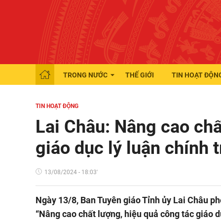
TRONG NƯỚC
THẾ GIỚI
TIN HOẠT ĐỘN
TIN HOẠT ĐỘNG
Lai Châu: Nâng cao chấ
giáo dục lý luận chính t
13/08/2024 - 18:03'
Ngày 13/8, Ban Tuyên giáo Tỉnh ủy Lai Châu phố
“Nâng cao chất lượng, hiệu quả công tác giáo dụ