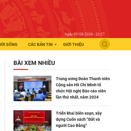
Ngày 07/08/2026 - 22:27
ĐỜI SỐNG
CÁC BẢN TIN
GIỚI THIỆU
BÀI XEM NHIỀU
Trung ương Đoàn Thanh niên
Cộng sản Hồ Chí Minh tổ
chức Hội nghị Báo cáo viên
lần thứ nhất, năm 2024
Triển khai biên soạn, xây
dựng Cuốn sách “Đất và
người Cao Bằng”