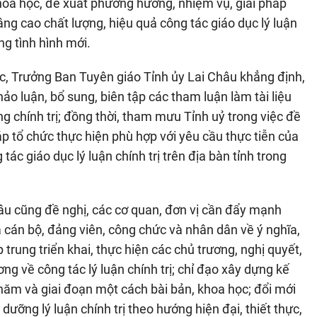
oa học, đề xuất phương hướng, nhiệm vụ, giải pháp
âng cao chất lượng, hiệu quả công tác giáo dục lý luận
ng tình hình mới.
ục, Trưởng Ban Tuyên giáo Tỉnh ủy Lai Châu khẳng định,
ảo luận, bổ sung, biên tập các tham luận làm tài liệu
ng chính trị; đồng thời, tham mưu Tỉnh uỷ trong việc đề
p tổ chức thực hiện phù hợp với yêu cầu thực tiễn của
c giáo dục lý luận chính trị trên địa bàn tỉnh trong
âu cũng đề nghị, các cơ quan, đơn vị cần đẩy mạnh
 cán bộ, đảng viên, công chức và nhân dân về ý nghĩa,
ập trung triển khai, thực hiện các chủ trương, nghị quyết,
g về công tác lý luận chính trị; chỉ đạo xây dựng kế
 năm và giai đoạn một cách bài bản, khoa học; đổi mới
ưỡng lý luận chính trị theo hướng hiện đại, thiết thực,