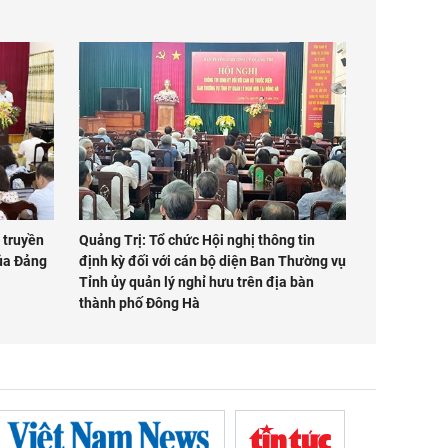
 truyền
Quảng Trị: Tổ chức Hội nghị thông tin
của Đảng
định kỳ đối với cán bộ diện Ban Thường vụ
Tỉnh ủy quản lý nghỉ hưu trên địa bàn
thành phố Đông Hà