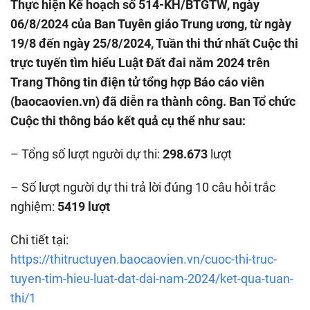
Thực hiện Kế hoạch số 514-KH/BTGTW, ngày
06/8/2024 của Ban Tuyên giáo Trung ương, từ ngày
19/8 đến ngày 25/8/2024, Tuần thi thứ nhất Cuộc thi
trực tuyến tìm hiểu Luật Đất đai năm 2024 trên
Trang Thông tin điện tử tổng hợp Báo cáo viên
(baocaovien.vn) đã diễn ra thành công. Ban Tổ chức
Cuộc thi thông báo kết quả cụ thể như sau:
– Tổng số lượt người dự thi:
298.673
lượt
– Số lượt người dự thi trả lời đúng 10 câu hỏi trắc
nghiệm:
5419 lượt
Chi tiết tại:
https://thitructuyen.baocaovien.vn/cuoc-thi-truc-
tuyen-tim-hieu-luat-dat-dai-nam-2024/ket-qua-tuan-
thi/1