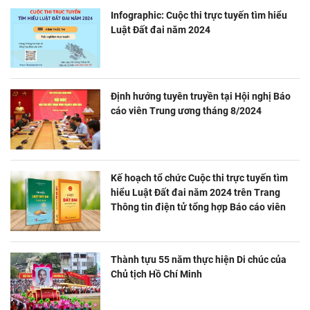
Infographic: Cuộc thi trực tuyến tìm hiểu
Luật Đất đai năm 2024
Định hướng tuyên truyền tại Hội nghị Báo
cáo viên Trung ương tháng 8/2024
Kế hoạch tổ chức Cuộc thi trực tuyến tìm
hiểu Luật Đất đai năm 2024 trên Trang
Thông tin điện tử tổng hợp Báo cáo viên
Thành tựu 55 năm thực hiện Di chúc của
Chủ tịch Hồ Chí Minh