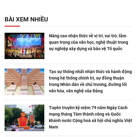
BÀI XEM NHIỀU
Nâng cao nhận thức về vị trí, vai trò, tầm
quan trọng của văn học, nghệ thuật trong
sự nghiệp xây dựng và bảo vệ Tổ quốc
Tạo sự thống nhất nhận thức và hành động
trong hệ thống chính trị, sự đồng thuận
trong Nhân dân về chủ trương, đường lối
văn hóa, văn nghệ của Đảng
Tuyên truyền kỷ niệm 79 năm Ngày Cách
mạng tháng Tám thành công và Quốc
khánh nước Cộng hoà xã hội chủ nghĩa Việt
Nam