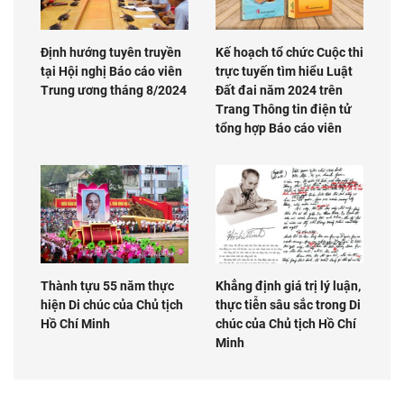
Định hướng tuyên truyền
Kế hoạch tổ chức Cuộc thi
tại Hội nghị Báo cáo viên
trực tuyến tìm hiểu Luật
Trung ương tháng 8/2024
Đất đai năm 2024 trên
Trang Thông tin điện tử
tổng hợp Báo cáo viên
Thành tựu 55 năm thực
Khẳng định giá trị lý luận,
hiện Di chúc của Chủ tịch
thực tiễn sâu sắc trong Di
Hồ Chí Minh
chúc của Chủ tịch Hồ Chí
Minh