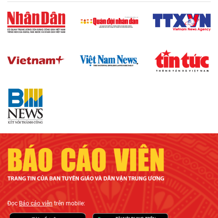
Đọc
Báo cáo viên
trên mobile: