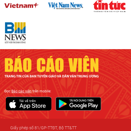
Đọc
Báo cáo viên
trên mobile:
Giấy phép số 81/GP-TTĐT, Bộ TT&TT