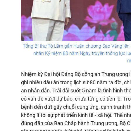
Tổng Bí thư Tô Lâm gắn Huân chương Sao Vàng lên l
nhân Kỷ niệm 80 năm Ngày truyền thống lực lư
n
Nhiệm kỳ Đại hội Đảng Bộ công an Trung ương lầ
ghi nhiều dấu ấn trong lịch sử 80 năm ra đời, ch
an nhân dân. Trải dài suốt 5 năm là tình hình th
có vấn đề vượt dự báo, chưa từng có tiền lệ. Tro
bệnh đến đứt gãy chuỗi cung ứng, cạnh tranh t
không ít tới sự phát triển kinh tế - xã hội. Thế
đúng đắn của Ban Chấp hành Trung ương, Bộ Chí