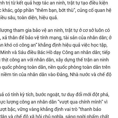
h trị từ kết quả hợp tác an ninh, trật tự tạo điều kiện
ực khác, góp phần “thêm bạn, bớt thù”, củng cố quan hệ
ều sâu, toàn diện, hiệu quả.
lượng tham gia bảo vệ an ninh, trật tự ở cơ sở luôn có
 xả thân để bảo vệ tính mạng, tài sản của nhân dân; ở
 dân khó có công an” khẳng định hiệu quả việc học tập,
 Minh và Sáu điều Bác Hồ dạy Công an nhân dân; tiếp
thịt công an với nhân dân, xây dựng thế trận an ninh
ận quốc phòng toàn dân, nền quốc phòng toàn dân trên
g niềm tin của nhân dân vào Đảng, Nhà nước và chế độ
 có tính kỳ tích, bước ngoặt, tư duy đổi mới đột phá,
ực lượng công an nhân dân “vượt qua chính mình” vì
ượt bậc, vững vàng khẳng định vai trò “thanh bảo
 dân và chế độ xã hội chủ nghĩa, sáng ngời phẩm chất