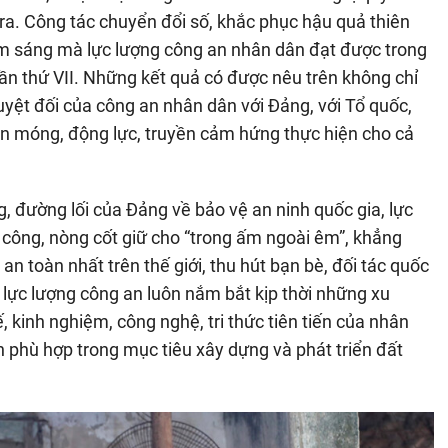
ra. Công tác chuyển đổi số, khắc phục hậu quả thiên
iểm sáng mà lực lượng công an nhân dân đạt được trong
ần thứ VII. Những kết quả có được nêu trên không chỉ
uyệt đối của công an nhân dân với Đảng, với Tổ quốc,
ền móng, động lực, truyền cảm hứng thực hiện cho cả
g, đường lối của Đảng về bảo vệ an ninh quốc gia, lực
 công, nòng cốt giữ cho “trong ấm ngoài êm”, khẳng
n toàn nhất trên thế giới, thu hút bạn bè, đối tác quốc
 lực lượng công an luôn nắm bắt kịp thời những xu
, kinh nghiệm, công nghệ, tri thức tiên tiến của nhân
 phù hợp trong mục tiêu xây dựng và phát triển đất