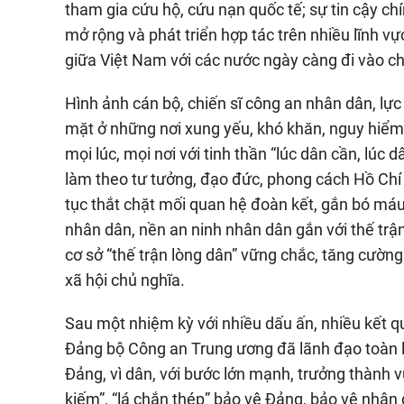
tham gia cứu hộ, cứu nạn quốc tế; sự tin cậy chín
mở rộng và phát triển hợp tác trên nhiều lĩnh v
giữa Việt Nam với các nước ngày càng đi vào chi
Hình ảnh cán bộ, chiến sĩ công an nhân dân, lực 
mặt ở những nơi xung yếu, khó khăn, nguy hiểm,
mọi lúc, mọi nơi với tinh thần “lúc dân cần, lúc
làm theo tư tưởng, đạo đức, phong cách Hồ Chí
tục thắt chặt mối quan hệ đoàn kết, gắn bó máu 
nhân dân, nền an ninh nhân dân gắn với thế tr
cơ sở “thế trận lòng dân” vững chắc, tăng cườn
xã hội chủ nghĩa.
Sau một nhiệm kỳ với nhiều dấu ấn, nhiều kết quả
Đảng bộ Công an Trung ương đã lãnh đạo toàn l
Đảng, vì dân, với bước lớn mạnh, trưởng thành v
kiếm”, “lá chắn thép” bảo vệ Đảng, bảo vệ nhân