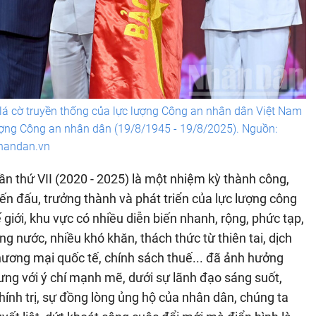
á cờ truyền thống của lực lượng Công an nhân dân Việt Nam
ợng Công an nhân dân (19/8/1945 - 19/8/2025). Nguồn:
handan.vn
n thứ VII (2020 - 2025) là một nhiệm kỳ thành công,
iến đấu, trưởng thành và phát triển của lực lượng công
ế giới, khu vực có nhiều diễn biến nhanh, rộng, phức tạp,
ng nước, nhiều khó khăn, thách thức từ thiên tai, dịch
hương mại quốc tế, chính sách thuế... đã ảnh hưởng
 nhưng với ý chí mạnh mẽ, dưới sự lãnh đạo sáng suốt,
nh trị, sự đồng lòng ủng hộ của nhân dân, chúng ta