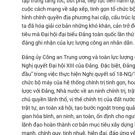
tập trung tăng tốc, bứt phá, tiếp tục tiến hành q
cuộc cách mạng về sắp xếp, tinh gọn tổ chức bộ 
hình chính quyền địa phương hai cấp, cấu trúc lại
ta đã hóa giải cơ bản những khó khăn, cản trở 
tiêu mà Đại hội đại biểu Đảng toàn quốc lần thứ
đáng ghi nhận của lực lượng công an nhân dân.
Đảng ủy Công an Trung ương và toàn lực lượng
Nghị quyết Đại hội XIII của Đảng. Đặc biệt, Đả
đầu” trong việc thực hiện Nghị quyết số 18-NQ/T
chức bộ máy của hệ thống chính trị tinh gọn, h
lược với Đảng, Nhà nước về an ninh chính trị, tr
chủ quyền lãnh thổ, vị thế chính trị của đất nư
trật tự, an toàn xã hội, tạo bước ngoặt trong qu
gian hòa bình, an ninh, an toàn, ổn định cho n
lãnh đạo hoàn thành cơ bản mục tiêu xây dựng 
mạnh, chính quy, tinh nhuệ, hiện đại, đáp ứng y