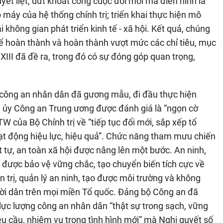
uyết liệt, dứt khoát công cuộc đổi mới mà điển hình là
máy của hệ thống chính trị; triển khai thực hiện mô
 không gian phát triển kinh tế - xã hội. Kết quả, chúng
để hoàn thành và hoàn thành vượt mức các chỉ tiêu, mục
 XIII đã đề ra, trong đó có sự đóng góp quan trọng,
 công an nhân dân đã gương mẫu, đi đầu thực hiện
ng ủy Công an Trung ương được đánh giá là “ngọn cờ
W của Bộ Chính trị về “tiếp tục đổi mới, sắp xếp tổ
oạt động hiệu lực, hiệu quả”. Chức năng tham mưu chiến
ật tự, an toàn xã hội được nâng lên một bước. An ninh,
ớc được bảo vệ vững chắc, tạo chuyển biến tích cực về
ản trị, quản lý an ninh, tạo được môi trường và không
gười dân trên mọi miền Tổ quốc. Đảng bộ Công an đã
lực lượng công an nhân dân “thật sự trong sạch, vững
êu cầu, nhiệm vụ trong tình hình mới” mà Nghị quyết số