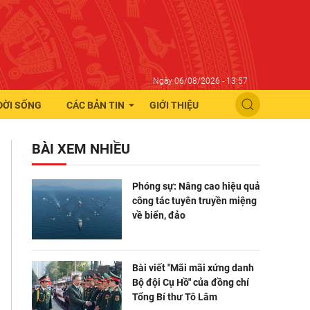
Ngày 06/08/2026 - 13:57
ĐỜI SỐNG
CÁC BẢN TIN
GIỚI THIỆU
BÀI XEM NHIỀU
Phóng sự: Nâng cao hiệu quả
công tác tuyên truyền miệng
về biển, đảo
Bài viết "Mãi mãi xứng danh
Bộ đội Cụ Hồ" của đồng chí
Tổng Bí thư Tô Lâm