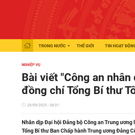
TRONG NƯỚC
THẾ GIỚI
TIN HOẠT ĐỘN
NGHIỆP VỤ
Bài viết "Công an nhân 
đồng chí Tổng Bí thư T
29/09/2025 - 08:01'
Nhân dịp Đại hội Đảng bộ Công an Trung ương l
Tổng Bí thư Ban Chấp hành Trung ương Đảng Cộ