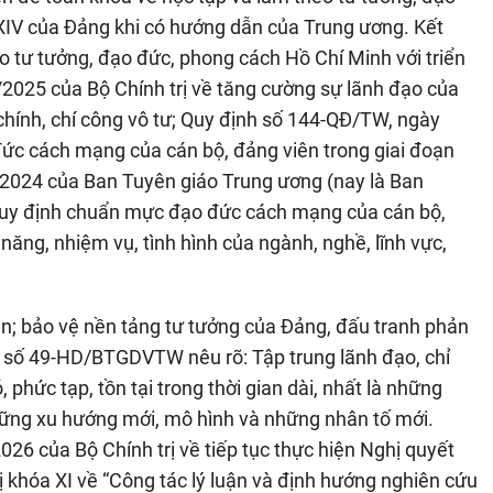
XIV của Đảng khi có hướng dẫn của Trung ương. Kết
 tư tưởng, đạo đức, phong cách Hồ Chí Minh với triển
/2025 của Bộ Chính trị về tăng cường sự lãnh đạo của
 chính, chí công vô tư; Quy định số 144-QĐ/TW, ngày
ức cách mạng của cán bộ, đảng viên trong giai đoạn
024 của Ban Tuyên giáo Trung ương (nay là Ban
Quy định chuẩn mực đạo đức cách mạng của cán bộ,
năng, nhiệm vụ, tình hình của ngành, nghề, lĩnh vực,
uận; bảo vệ nền tảng tư tưởng của Đảng, đấu tranh phản
ẫn số 49-HD/BTGDVTW nêu rõ: Tập trung lãnh đạo, chỉ
 phức tạp, tồn tại trong thời gian dài, nhất là những
hững xu hướng mới, mô hình và những nhân tố mới.
26 của Bộ Chính trị về tiếp tục thực hiện Nghị quyết
 khóa XI về “Công tác lý luận và định hướng nghiên cứu