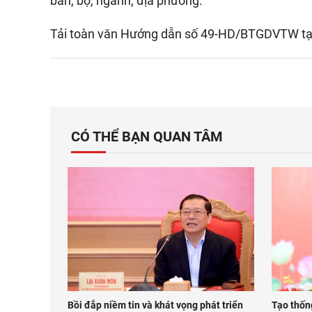
ban, bộ, ngành, địa phương.
Tải toàn văn Hướng dẫn số 49-HD/BTGDVTW t
CÓ THỂ BẠN QUAN TÂM
Bồi đắp niềm tin và khát vọng phát triển
Tạo thốn