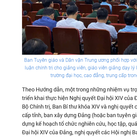
Ban Tuyên giáo và Dân vận Trung ương phối hợp với 
luận chính trị cho giảng viên, giáo viên giảng dạy lý 
trường đại học, cao đẳng, trung cấp tro
Theo Hướng dẫn, một trong những nhiệm vụ trọng
triển khai thực hiện Nghị quyết Đại hội XIV củ
Bộ Chính trị, Ban Bí thư khóa XIV và nghị quyế
cấp tỉnh, ban xây dựng Đảng (hoặc ban tuyên g
dựng kế hoạch tổ chức nghiên cứu, học tập, quán 
Đại hội XIV của Đảng, nghị quyết các Hội nghị