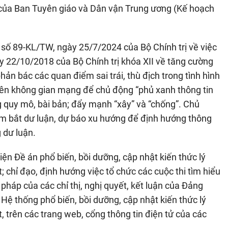
 của Ban Tuyên giáo và Dân vận Trung ương (Kế hoạch
n số 89-KL/TW, ngày 25/7/2024 của Bộ Chính trị về việc
y 22/10/2018 của Bộ Chính trị khóa XII về tăng cường
ản bác các quan điểm sai trái, thù địch trong tình hình
trên không gian mạng để chủ động “phủ xanh thông tin
ng quy mô, bài bản; đẩy mạnh “xây” và “chống”. Chủ
ắm bắt dư luận, dự báo xu hướng để định hướng thông
 dư luận.
hiện Đề án phổ biến, bồi dưỡng, cập nhật kiến thức lý
t; chỉ đạo, định hướng việc tổ chức các cuộc thi tìm hiểu
pháp của các chỉ thị, nghị quyết, kết luận của Đảng
Hệ thống phổ biến, bồi dưỡng, cập nhật kiến thức lý
t, trên các trang web, cổng thông tin điện tử của các