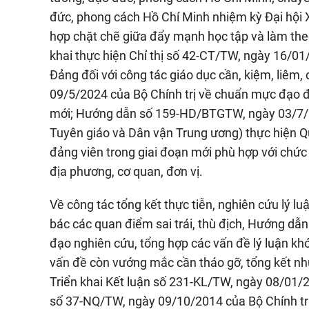
đức, phong cách Hồ Chí Minh nhiệm kỳ Đại hội 
hợp chặt chẽ giữa đẩy mạnh học tập và làm theo
khai thực hiện Chỉ thị số 42-CT/TW, ngày 16/01
Đảng đối với công tác giáo dục cần, kiệm, liêm,
09/5/2024 của Bộ Chính trị về chuẩn mực đạo đ
mới; Hướng dẫn số 159-HD/BTGTW, ngày 03/7/2
Tuyên giáo và Dân vận Trung ương) thực hiện 
đảng viên trong giai đoạn mới phù hợp với chức 
địa phương, cơ quan, đơn vị.
Về công tác tổng kết thực tiễn, nghiên cứu lý l
bác các quan điểm sai trái, thù địch, Hướng d
đạo nghiên cứu, tổng hợp các vấn đề lý luận khó,
vấn đề còn vướng mắc cần tháo gỡ, tổng kết n
Triển khai Kết luận số 231-KL/TW, ngày 08/01/20
số 37-NQ/TW, ngày 09/10/2014 của Bộ Chính trị