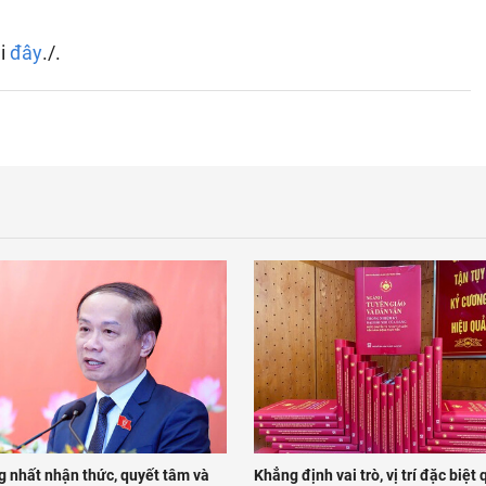
ại
đây
./.
g nhất nhận thức, quyết tâm và
Khẳng định vai trò, vị trí đặc biệt