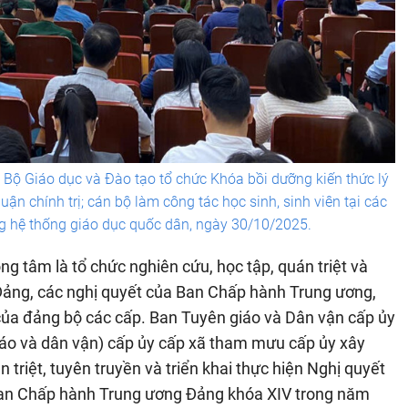
Bộ Giáo dục và Đào tạo tổ chức Khóa bồi dưỡng kiến thức lý
luận chính trị; cán bộ làm công tác học sinh, sinh viên tại các
ng hệ thống giáo dục quốc dân, ngày 30/10/2025.
 tâm là tổ chức nghiên cứu, học tập, quán triệt và
a Đảng, các nghị quyết của Ban Chấp hành Trung ương,
t của đảng bộ các cấp. Ban Tuyên giáo và Dân vận cấp ủy
iáo và dân vận) cấp ủy cấp xã tham mưu cấp ủy xây
triệt, tuyên truyền và triển khai thực hiện Nghị quyết
 Ban Chấp hành Trung ương Đảng khóa XIV trong năm