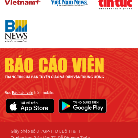
Đọc
Báo cáo viên
trên mobile:
Giấy phép số 81/GP-TTĐT, Bộ TT&TT