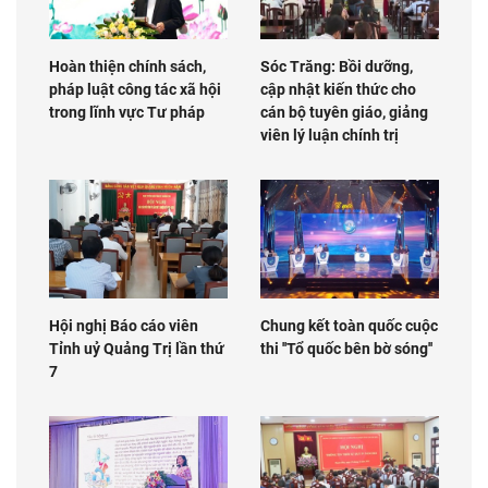
Hoàn thiện chính sách,
Sóc Trăng: Bồi dưỡng,
pháp luật công tác xã hội
cập nhật kiến thức cho
trong lĩnh vực Tư pháp
cán bộ tuyên giáo, giảng
viên lý luận chính trị
Hội nghị Báo cáo viên
Chung kết toàn quốc cuộc
Tỉnh uỷ Quảng Trị lần thứ
thi ''Tổ quốc bên bờ sóng''
7