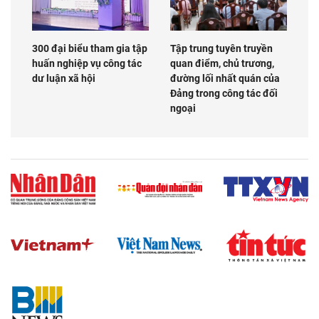
300 đại biểu tham gia tập
Tập trung tuyên truyền
huấn nghiệp vụ công tác
quan điểm, chủ trương,
dư luận xã hội
đường lối nhất quán của
Đảng trong công tác đối
ngoại