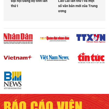
Đại hội Đảng bộ tỉnh lần
Lào Cai lần thứ I và một
thứ I
số văn bản mới của Trung
ương