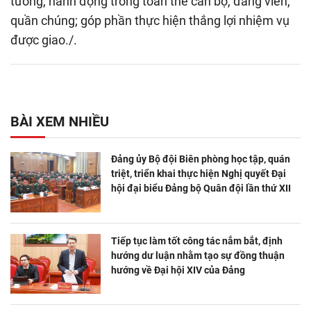
tưởng, hành động trong toàn thể cán bộ, đảng viên,
quần chúng; góp phần thực hiện thắng lợi nhiệm vụ
được giao./.
BÀI XEM NHIỀU
Đảng ủy Bộ đội Biên phòng học tập, quán
triệt, triển khai thực hiện Nghị quyết Đại
hội đại biểu Đảng bộ Quân đội lần thứ XII
Tiếp tục làm tốt công tác nắm bắt, định
hướng dư luận nhằm tạo sự đồng thuận
hướng về Đại hội XIV của Đảng