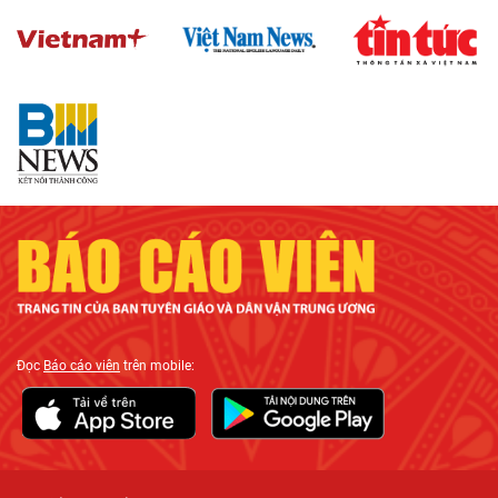
Đọc
Báo cáo viên
trên mobile: