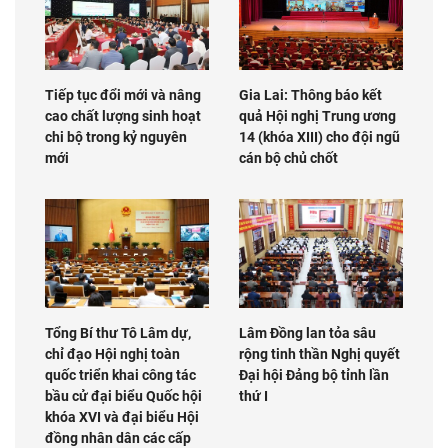
Tiếp tục đổi mới và nâng
Gia Lai: Thông báo kết
cao chất lượng sinh hoạt
quả Hội nghị Trung ương
chi bộ trong kỷ nguyên
14 (khóa XIII) cho đội ngũ
mới
cán bộ chủ chốt
Tổng Bí thư Tô Lâm dự,
Lâm Đồng lan tỏa sâu
chỉ đạo Hội nghị toàn
rộng tinh thần Nghị quyết
quốc triển khai công tác
Đại hội Đảng bộ tỉnh lần
bầu cử đại biểu Quốc hội
thứ I
khóa XVI và đại biểu Hội
đồng nhân dân các cấp