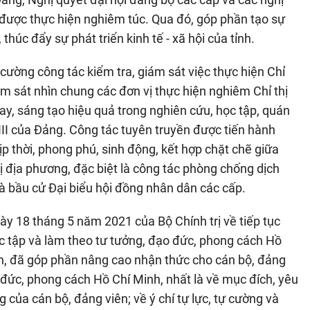
nh được thực hiện nghiêm túc. Qua đó, góp phần tạo sự
húc đẩy sự phát triển kinh tế - xã hội của tỉnh.
cường công tác kiểm tra, giám sát việc thực hiện Chỉ
ám sát nhìn chung các đơn vị thực hiện nghiêm Chỉ thị
ay, sáng tạo hiệu quả trong nghiên cứu, học tập, quán
 XIII của Đảng. Công tác tuyên truyền được tiến hành
ịp thời, phong phú, sinh động, kết hợp chặt chẽ giữa
ị địa phương, đặc biệt là công tác phòng chống dịch
à bầu cử Đại biểu hội đồng nhân dân các cấp.
ày 18 tháng 5 năm 2021 của Bộ Chính trị về tiếp tục
c tập và làm theo tư tưởng, đạo đức, phong cách Hồ
yền, đã góp phần nâng cao nhận thức cho cán bộ, đảng
ạo đức, phong cách Hồ Chí Minh, nhất là về mục đích, yêu
 của cán bộ, đảng viên; về ý chí tự lực, tự cường và