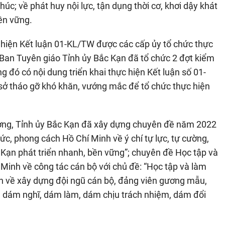
úc; về phát huy nội lực, tận dụng thời cơ, khơi dậy khát
ền vững.
c hiện Kết luận 01-KL/TW được các cấp ủy tổ chức thực
. Ban Tuyên giáo Tỉnh ủy Bắc Kạn đã tổ chức 2 đợt kiểm
g đó có nội dung triển khai thực hiện Kết luận số 01-
 sở tháo gỡ khó khăn, vướng mắc để tổ chức thực hiện
ương, Tỉnh ủy Bắc Kạn đã xây dựng chuyên đề năm 2022
ức, phong cách Hồ Chí Minh về ý chí tự lực, tự cường,
 Kạn phát triển nhanh, bền vững”; chuyên đề Học tập và
Minh về công tác cán bộ với chủ đề: “Học tập và làm
h về xây dựng đội ngũ cán bộ, đảng viên gương mẫu,
g, dám nghĩ, dám làm, dám chịu trách nhiệm, dám đổi