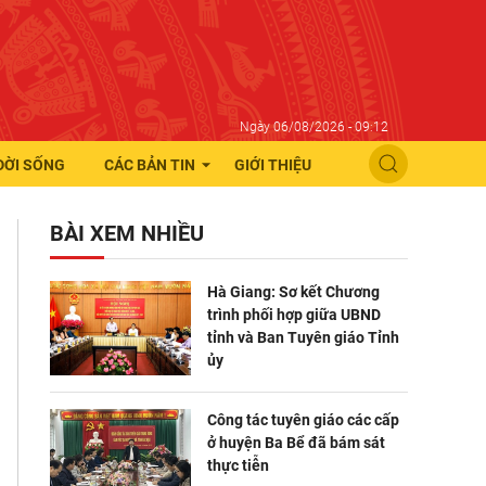
Ngày 06/08/2026 - 09:12
ĐỜI SỐNG
CÁC BẢN TIN
GIỚI THIỆU
BÀI XEM NHIỀU
Hà Giang: Sơ kết Chương
trình phối hợp giữa UBND
tỉnh và Ban Tuyên giáo Tỉnh
ủy
Công tác tuyên giáo các cấp
ở huyện Ba Bể đã bám sát
thực tiễn