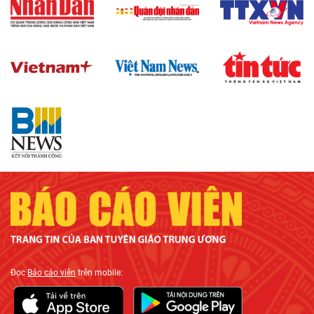
Đọc
Báo cáo viên
trên mobile: