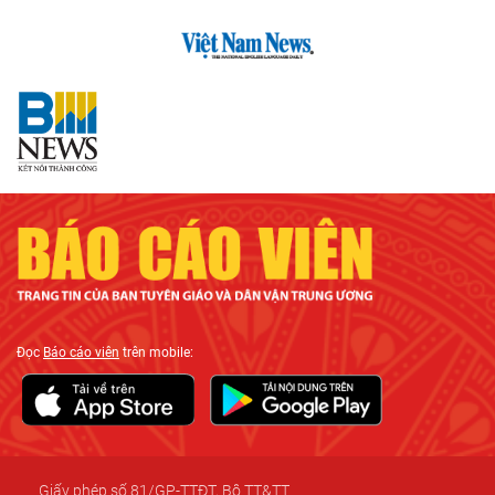
Đọc
Báo cáo viên
trên mobile: