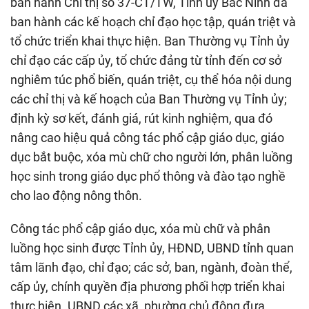
ban hành Chỉ thị số 37-CT/TW, Tỉnh ủy Bắc Ninh đã
ban hành các kế hoạch chỉ đạo học tập, quán triệt và
tổ chức triển khai thực hiện. Ban Thường vụ Tỉnh ủy
chỉ đạo các cấp ủy, tổ chức đảng từ tỉnh đến cơ sở
nghiêm túc phổ biến, quán triệt, cụ thể hóa nội dung
các chỉ thị và kế hoạch của Ban Thường vụ Tỉnh ủy;
định kỳ sơ kết, đánh giá, rút kinh nghiệm, qua đó
nâng cao hiệu quả công tác phổ cập giáo dục, giáo
dục bắt buộc, xóa mù chữ cho người lớn, phân luồng
học sinh trong giáo dục phổ thông và đào tạo nghề
cho lao động nông thôn.
Công tác phổ cập giáo dục, xóa mù chữ và phân
luồng học sinh được Tỉnh ủy, HĐND, UBND tỉnh quan
tâm lãnh đạo, chỉ đạo; các sở, ban, ngành, đoàn thể,
cấp ủy, chính quyền địa phương phối hợp triển khai
thực hiện. UBND các xã, phường chủ động đưa