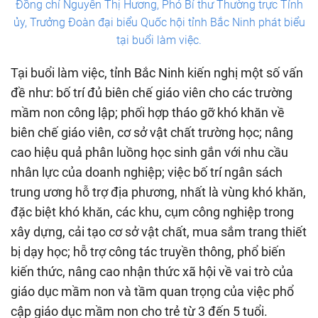
Đồng chí Nguyễn Thị Hương, Phó Bí thư Thường trực Tỉnh
ủy, Trưởng Đoàn đại biểu Quốc hội tỉnh Bắc Ninh phát biểu
tại buổi làm việc.
Tại buổi làm việc, tỉnh Bắc Ninh kiến nghị một số vấn
đề như: bố trí đủ biên chế giáo viên cho các trường
mầm non công lập; phối hợp tháo gỡ khó khăn về
biên chế giáo viên, cơ sở vật chất trường học; nâng
cao hiệu quả phân luồng học sinh gắn với nhu cầu
nhân lực của doanh nghiệp; việc bố trí ngân sách
trung ương hỗ trợ địa phương, nhất là vùng khó khăn,
đặc biệt khó khăn, các khu, cụm công nghiệp trong
xây dựng, cải tạo cơ sở vật chất, mua sắm trang thiết
bị dạy học; hỗ trợ công tác truyền thông, phổ biến
kiến thức, nâng cao nhận thức xã hội về vai trò của
giáo dục mầm non và tầm quan trọng của việc phổ
cập giáo dục mầm non cho trẻ từ 3 đến 5 tuổi.