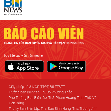
Đọc
Báo cáo viên
trên mobile:
Giấy phép số 81/GP-TTĐT, Bộ TT&TT
Trưởng ban Biên tập: TS. Đỗ Phương Thảo
Phó Trưởng Ban Biên tập: ThS. Phạm Hoàng Tinh, ThS. Văn
Tiến Bằng
Thư ký Ban Biên tập: Ths. Đào Đình Hùng, Ths. Trương Anh