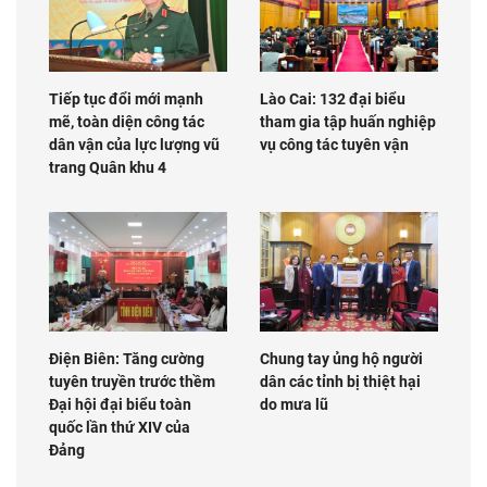
Tiếp tục đổi mới mạnh
Lào Cai: 132 đại biểu
mẽ, toàn diện công tác
tham gia tập huấn nghiệp
dân vận của lực lượng vũ
vụ công tác tuyên vận
trang Quân khu 4
Điện Biên: Tăng cường
Chung tay ủng hộ người
tuyên truyền trước thềm
dân các tỉnh bị thiệt hại
Đại hội đại biểu toàn
do mưa lũ
quốc lần thứ XIV của
Đảng