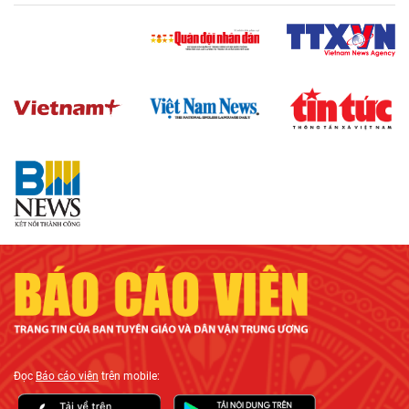
Đọc
Báo cáo viên
trên mobile: