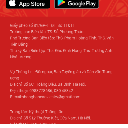
Giấy phép số 81/GP-TTĐT, Bộ TT&TT
Trưởng ban Biên tập: TS. Đỗ Phương Thảo
Phó Trưởng Ban Biên tập: ThS. Phạm Hoàng Tinh, ThS. Văn
Tiến Bằng
Thư ký Ban Biên tập: Ths. Đào Đình Hùng, Ths. Trương Anh
Nhật Vương
Vụ Thông tin - Đối ngoại, Ban Tuyên giáo và Dân vận Trung
ương
Địa chỉ: Số 6C, Hoàng Diệu, Ba Đình, Hà Nội.
Điện thoại: 0983778686; 080.45342
E-mail:phongbaocaovientw@gmail.com
Trung tâm Kỹ thuật Thông tấn.
Địa chỉ: Số 5 Lý Thường Kiệt, Cửa Nam, Hà Nội.
Điện thoại: 02439.333.263