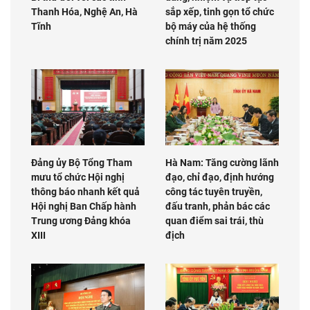
Thanh Hóa, Nghệ An, Hà
sắp xếp, tinh gọn tổ chức
Tĩnh
bộ máy của hệ thống
chính trị năm 2025
Đảng ủy Bộ Tổng Tham
Hà Nam: Tăng cường lãnh
mưu tổ chức Hội nghị
đạo, chỉ đạo, định hướng
thông báo nhanh kết quả
công tác tuyên truyền,
Hội nghị Ban Chấp hành
đấu tranh, phản bác các
Trung ương Đảng khóa
quan điểm sai trái, thù
XIII
địch