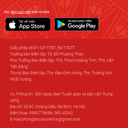
Đọc
Báo cáo viên
trên mobile:
Giấy phép số 81/GP-TTĐT, Bộ TT&TT
Trưởng ban Biên tập: TS. Đỗ Phương Thảo
Phó Trưởng Ban Biên tập: ThS. Phạm Hoàng Tinh, ThS. Văn
Tiến Bằng
Thư ký Ban Biên tập: Ths. Đào Đình Hùng, Ths. Trương Anh
Nhật Vương
Vụ Thông tin - Đối ngoại, Ban Tuyên giáo và Dân vận Trung
ương
Địa chỉ: Số 6C, Hoàng Diệu, Ba Đình, Hà Nội.
Điện thoại: 0983778686; 080.45342
E-mail:phongbaocaovientw@gmail.com