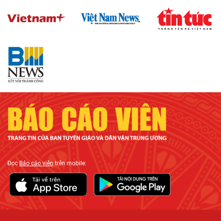
Đọc
Báo cáo viên
trên mobile: