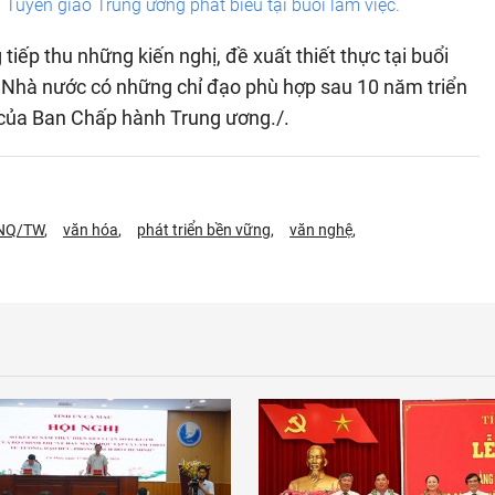
uyên giáo Trung ương phát biểu tại buổi làm việc.
ếp thu những kiến nghị, đề xuất thiết thực tại buổi
, Nhà nước có những chỉ đạo phù hợp sau 10 năm triển
của Ban Chấp hành Trung ương./.
-NQ/TW
văn hóa
phát triển bền vững
văn nghệ