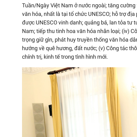
Tuần/Ngày Việt Nam ở nước ngoài; tăng cường va
văn hóa, nhất là tại tổ chức UNESCO; hỗ trợ địa 
được UNESCO vinh danh; quảng bá, lan tỏa tư t
Nam; tiếp thu tinh hoa văn hóa nhân loại; (iv) 
trọng giữ gìn, phát huy truyền thống văn hóa dân
hướng về quê hương, đất nước; (v) Công tác thôn
chính trị, kinh tế trong tình hình mới.