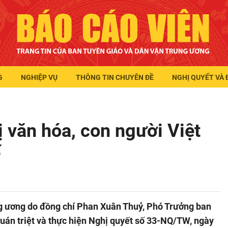
G
NGHIỆP VỤ
THÔNG TIN CHUYÊN ĐỀ
NGHỊ QUYẾT VÀ 
rị văn hóa, con người Việt
ế
g ương do đồng chí Phan Xuân Thuỷ, Phó Trưởng ban
quán triệt và thực hiện Nghị quyết số 33-NQ/TW, ngày