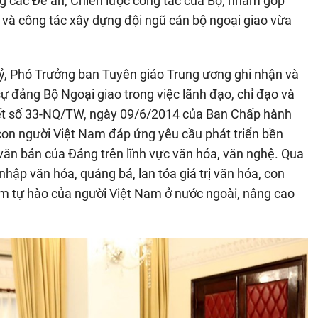
ng các Đề án, Chiến lược công tác của Bộ, nhằm góp
i và công tác xây dựng đội ngũ cán bộ ngoại giao vừa
uỷ, Phó Trưởng ban Tuyên giáo Trung ương ghi nhận và
 đảng Bộ Ngoại giao trong việc lãnh đạo, chỉ đạo và
quyết số 33-NQ/TW, ngày 09/6/2014 của Ban Chấp hành
con người Việt Nam đáp ứng yêu cầu phát triển bền
, văn bản của Đảng trên lĩnh vực văn hóa, văn nghệ. Qua
hập văn hóa, quảng bá, lan tỏa giá trị văn hóa, con
ềm tự hào của người Việt Nam ở nước ngoài, nâng cao