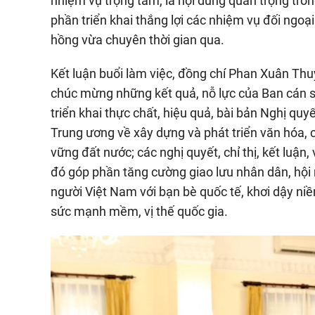
nhiệm vụ trọng tâm, là nội dung quan trọng tro
phần triển khai thắng lợi các nhiệm vụ đối ngoạ
hồng vừa chuyên thời gian qua.
Kết luận buổi làm việc, đồng chí Phan Xuân Th
chúc mừng những kết quả, nỗ lực của Ban cán sự
triển khai thực chất, hiệu quả, bài bản Nghị 
Trung ương về xây dựng và phát triển văn hóa, 
vững đất nước; các nghị quyết, chỉ thị, kết luận
đó góp phần tăng cường giao lưu nhân dân, hội n
người Việt Nam với bạn bè quốc tế, khơi dậy ni
sức mạnh mềm, vị thế quốc gia.