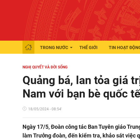
TRONG NƯỚC
THẾ GIỚI
TIN HOẠT ĐỘN
NGHỊ QUYẾT VÀ ĐỜI SỐNG
Quảng bá, lan tỏa giá t
Nam với bạn bè quốc t
18/05/2024 - 08:54'
Ngày 17/5, Đoàn công tác Ban Tuyên giáo Trun
làm Trưởng đoàn, đến kiểm tra, khảo sát việc 