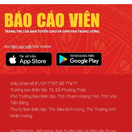
Đọc
Báo cáo viên
trên mobile:
Giấy phép số 81/GP-TTĐT, Bộ TT&TT
Trưởng ban Biên tập: TS. Đỗ Phương Thảo
Phó Trưởng Ban Biên tập: ThS. Phạm Hoàng Tinh, ThS. Văn
Tiến Bằng
Thư ký Ban Biên tập: Ths. Đào Đình Hùng, Ths. Trương Anh
Nhật Vương
Vụ Thông tin - Đối ngoại, Ban Tuyên giáo và Dân vận Trung