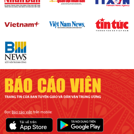
Đọc
Báo cáo viên
trên mobile: