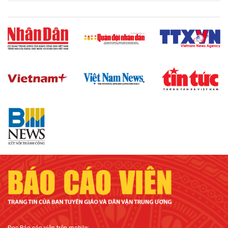
Đọc
Báo cáo viên
trên mobile: