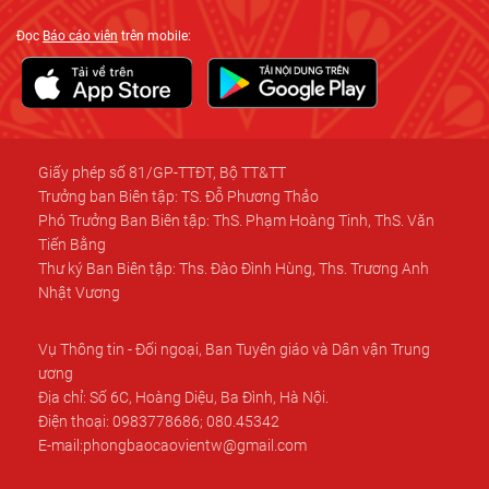
Đọc
Báo cáo viên
trên mobile:
Giấy phép số 81/GP-TTĐT, Bộ TT&TT
Trưởng ban Biên tập: TS. Đỗ Phương Thảo
Phó Trưởng Ban Biên tập: ThS. Phạm Hoàng Tinh, ThS. Văn
Tiến Bằng
Thư ký Ban Biên tập: Ths. Đào Đình Hùng, Ths. Trương Anh
Nhật Vương
Vụ Thông tin - Đối ngoại, Ban Tuyên giáo và Dân vận Trung
ương
Địa chỉ: Số 6C, Hoàng Diệu, Ba Đình, Hà Nội.
Điện thoại: 0983778686; 080.45342
E-mail:phongbaocaovientw@gmail.com