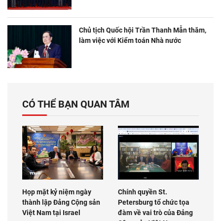
Chủ tịch Quốc hội Trần Thanh Mẫn thăm,
làm việc với Kiểm toán Nhà nước
CÓ THỂ BẠN QUAN TÂM
Họp mặt kỷ niệm ngày
Chính quyền St.
thành lập Đảng Cộng sản
Petersburg tổ chức tọa
Việt Nam tại Israel
đàm về vai trò của Đảng