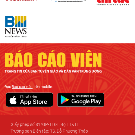
Đọc
Báo cáo viên
trên mobile:
Giấy phép số 81/GP-TTĐT, Bộ TT&TT
Trưởng ban Biên tập: TS. Đỗ Phương Thảo