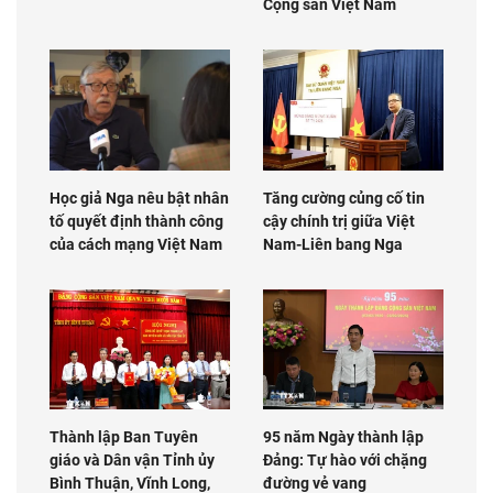
Cộng sản Việt Nam
Học giả Nga nêu bật nhân
Tăng cường củng cố tin
tố quyết định thành công
cậy chính trị giữa Việt
của cách mạng Việt Nam
Nam-Liên bang Nga
Thành lập Ban Tuyên
95 năm Ngày thành lập
giáo và Dân vận Tỉnh ủy
Đảng: Tự hào với chặng
Bình Thuận, Vĩnh Long,
đường vẻ vang