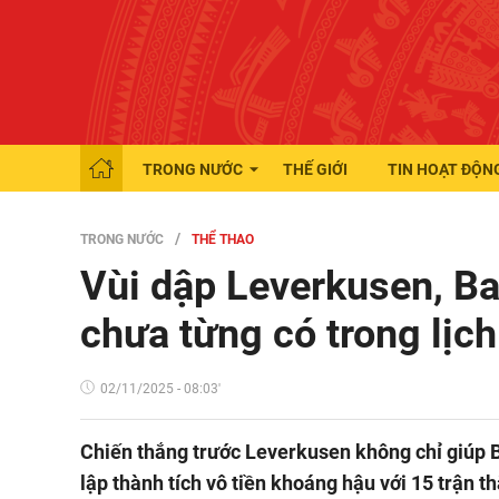
TRONG NƯỚC
THẾ GIỚI
TIN HOẠT ĐỘN
TRONG NƯỚC
THỂ THAO
Vùi dập Leverkusen, B
chưa từng có trong lịch
02/11/2025 - 08:03'
Chiến thắng trước Leverkusen không chỉ giúp
lập thành tích vô tiền khoáng hậu với 15 trận th