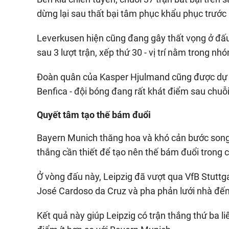
dừng lại sau thất bại tâm phục khẩu phục trướ
Leverkusen hiện cũng đang gây thất vọng ở đấ
sau 3 lượt trận, xếp thứ 30 - vị trí nằm trong n
Đoàn quân của Kasper Hjulmand cũng được dự b
Benfica - đội bóng đang rất khát điểm sau chuỗi
Quyết tâm tạo thế bám đuổi
Bayern Munich thăng hoa và khó cản bước song 
thắng cần thiết để tạo nên thế bám đuổi trong 
Ở vòng đấu này, Leipzig đã vượt qua VfB Stutt
José Cardoso da Cruz và pha phản lưới nhà đến
Kết quả này giúp Leipzig có trận thắng thứ ba liê