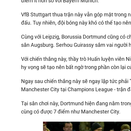
điểm ít hơn so với Bayern Munich.
VfB Stuttgart thua trận này vẫn góp mặt trong
đấu. Tuy nhiên, đội bóng này khó có thể tạo nên
Cùng với Leipzig, Borussia Dortmund cũng có c
sân Augsburg. Serhou Guirassy sắm vai người h
Với chiến thắng này, thầy trò Huấn luyện viên 
hy vọng sẽ tạo nên bất ngờ trong phần còn lại c
Ngay sau chiến thắng này sẽ ngay lập tức phải "h
Manchester City tại Champions League - trận đấ
Tại sân chơi này, Dortmund hiện đang nằm tron
cùng có được 7 điểm như Manchester City.