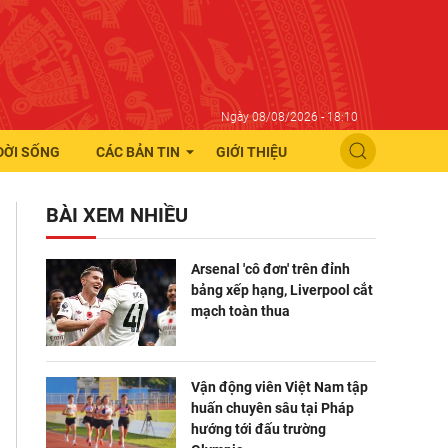
Ngày 08/08/2026 - 18:10
ĐỜI SỐNG
CÁC BẢN TIN
GIỚI THIỆU
BÀI XEM NHIỀU
Arsenal 'cô đơn' trên đỉnh
bảng xếp hạng, Liverpool cắt
mạch toàn thua
Vận động viên Việt Nam tập
huấn chuyên sâu tại Pháp
hướng tới đấu trường