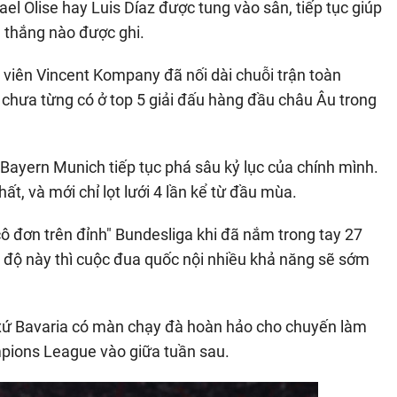
el Olise hay Luis Díaz được tung vào sân, tiếp tục giúp
 thắng nào được ghi.
viên Vincent Kompany đã nối dài chuỗi trận toàn
c chưa từng có ở top 5 giải đấu hàng đầu châu Âu trong
úp Bayern Munich tiếp tục phá sâu kỷ lục của chính mình.
ất, và mới chỉ lọt lưới 4 lần kể từ đầu mùa.
ô đơn trên đỉnh" Bundesliga khi đã nắm trong tay 27
g độ này thì cuộc đua quốc nội nhiều khả năng sẽ sớm
xứ Bavaria có màn chạy đà hoàn hảo cho chuyến làm
pions League vào giữa tuần sau.