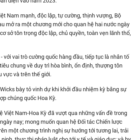
toàn diện vào năm 2023.
ệt Nam mạnh, độc lập, tự cường, thịnh vượng, Bộ
au mở ra một chương mới cho quan hệ hai nước ngày
 cơ sở tôn trọng độc lập, chủ quyền, toàn vẹn lãnh thổ,
i vai trò cường quốc hàng đầu, tiếp tục là nhân tố
iêu chung về duy trì hòa bình, ổn định, thượng tôn
 vực và trên thế giới.
r Wicks bày tỏ vinh dự khi khởi đầu nhiệm kỳ bằng sự
Hợp chúng quốc Hoa Kỳ.
 hệ Việt Nam-Hoa Kỳ đã vượt qua những vấn đề trong
ư ngày nay; mong muốn quan hệ Đối tác Chiến lược
n một chương trình nghị sự hướng tới tương lai, trải
ninh, thực thi pháp luật cho tới y tế và giáo dục; và hy