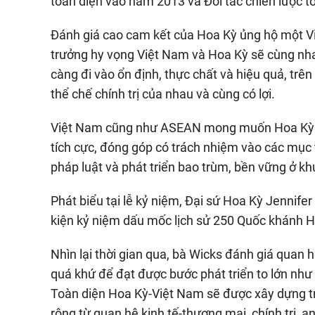
toàn diện vào năm 2013 và Đối tác chiến lược 
Đánh giá cao cam kết của Hoa Kỳ ủng hộ một Vi
trưởng hy vọng Việt Nam và Hoa Kỳ sẽ cùng nh
càng đi vào ổn định, thực chất và hiệu quả, trên
thể chế chính trị của nhau và cùng có lợi.
Việt Nam cũng như ASEAN mong muốn Hoa Kỳ - vớ
tích cực, đóng góp có trách nhiệm vào các mục t
pháp luật và phát triển bao trùm, bền vững ở khu
Phát biểu tại lễ kỷ niệm, Đại sứ Hoa Kỳ Jennife
kiện kỷ niệm dấu mốc lịch sử 250 Quốc khánh 
Nhìn lại thời gian qua, bà Wicks đánh giá quan
quá khứ để đạt được bước phát triển to lớn nh
Toàn diện Hoa Kỳ-Việt Nam sẽ được xây dựng trê
rộng từ quan hệ kinh tế-thương mại, chính trị, an 