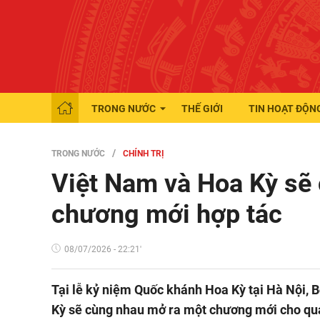
TRONG NƯỚC
THẾ GIỚI
TIN HOẠT ĐỘN
TRONG NƯỚC
CHÍNH TRỊ
Việt Nam và Hoa Kỳ sẽ
chương mới hợp tác
08/07/2026 - 22:21'
Tại lễ kỷ niệm Quốc khánh Hoa Kỳ tại Hà Nội, 
Kỳ sẽ cùng nhau mở ra một chương mới cho quan