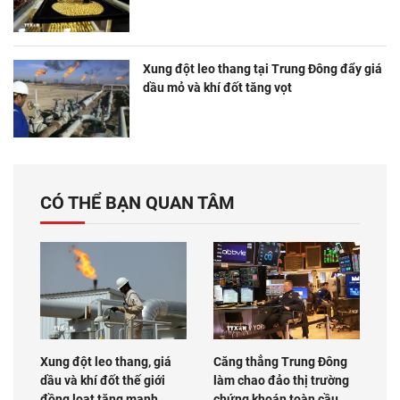
Xung đột leo thang tại Trung Đông đẩy giá
dầu mỏ và khí đốt tăng vọt
CÓ THỂ BẠN QUAN TÂM
Xung đột leo thang, giá
Căng thẳng Trung Đông
dầu và khí đốt thế giới
làm chao đảo thị trường
đồng loạt tăng mạnh
chứng khoán toàn cầu