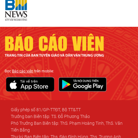
Đọc
Báo cáo viên
trên mobile:
Giấy phép số 81/GP-TTĐT, Bộ TT&TT
Trưởng ban Biên tập: TS. Đỗ Phương Thảo
Phó Trưởng Ban Biên tập: ThS. Phạm Hoàng Tinh, ThS. Văn
Tiến Bằng
Thư ký Ban Biên tập: Ths. Đào Đình Hùng, Ths. Trương Anh