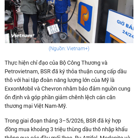
(Nguồn: Vietnam+)
Thực hiện chỉ đạo của Bộ Công Thương và
Petrovietnam, BSR đã ký thỏa thuận cung cấp dầu
thô với hai tập đoàn năng lượng lớn của Mỹ là
ExxonMobil và Chevron nhằm bảo đảm nguồn cung
ổn định và góp phần giảm chênh lệch cán cân
thương mại Việt Nam-Mỹ.
Trong giai đoạn tháng 3–5/2026, BSR đã ký hợp
đồng mua khoảng 3 triệu thùng dầu thô nhập khẩu
thông qua các đầu mối Iboe, Bu Attifel, Medanito và