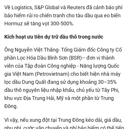
Về Logistics, S&P Global và Reuters đã cảnh báo phí
bảo hiểm rủi ro chiến tranh cho tàu dầu qua eo biển
Hormuz sẽ tăng vọt 300-500%.
Kích hoạt ưu tiên dự trữ dầu thô trong nước
Ông Nguyễn Việt Thắng- Tổng Giám đốc Công ty Cổ
phần Lọc Hóa Dầu Bình Sơn (BSR)– đơn vị thành
viên của Tập đoàn Công nghiệp - Năng lượng Quốc
gia Việt Nam (Petrovietnam) cho biết hiện nhà máy
lọc dầu Dung Quất đang sử dụng khoảng 30–35%
dầu thô nguyên liệu nhập khẩu, chủ yếu từ Tây Phi,
khu vực Địa Trung Hải, Mỹ và một phần từ Trung
Đông.
Vì vậy, nếu xung đột tại Trung Đông kéo dài, giá dầu,
phụ phí, cước vận chuyển và phí bảo hiểm có thể tiếp