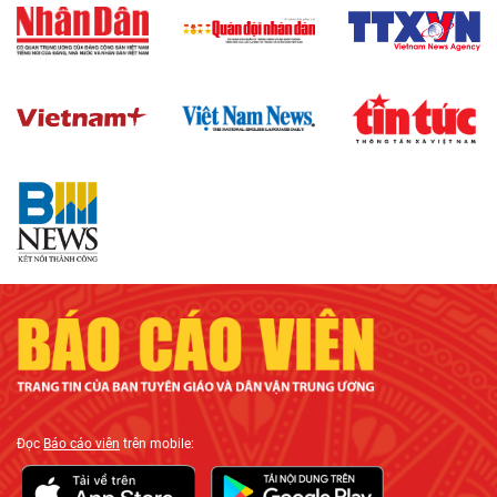
Đọc
Báo cáo viên
trên mobile: