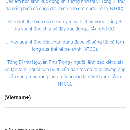
Các em học sinh xúc động khi tưởng nhớ tới vị Tổng Bí thư
đã cống hiến cả cuộc đời mình cho đất nước. (Ảnh: NTCC).
Học sinh thể hiện niềm kính yêu và biết ơn với vị Tổng Bí
thư với những chia sẻ đầy xúc động... (Ảnh: NTCC).
... hay qua những bức chân dung được vẽ bằng tất cả tấm
lòng của thế hệ trẻ. (Ảnh: NTCC).
Tổng Bí thư Nguyễn Phú Trọng - người lãnh đạo kiệt xuất
và tận tâm, người con ưu tú của dân tộc đã ra đi nhưng ông
vẫn sống mãi trong lòng mỗi người dân Việt Nam. (Ảnh:
NTCC).
(Vietnam+)