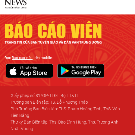
Đọc
Báo cáo viên
trên mobile:
Giấy phép số 81/GP-TTĐT, Bộ TT&TT
Trưởng ban Biên tập: TS. Đỗ Phương Thảo
Phó Trưởng Ban Biên tập: ThS. Phạm Hoàng Tinh, ThS. Văn
Tiến Bằng
Thư ký Ban Biên tập: Ths. Đào Đình Hùng, Ths. Trương Anh
Nhật Vương